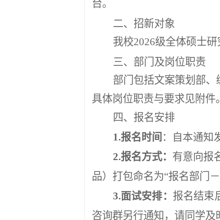
台。
二、招新对象
我校
2026
级全体硕士研
三、部门及岗位职责
部门包括文案
策划部、
具体岗位职责与要求见附件
四、报名安排
1.
报名时间
：自本通知
2.
报名方式：
有意向报
品）打包命名为“报名部门－
3
.面试安排：
报名结束
咨询群另行通知，请同学及