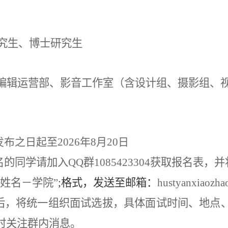
究生、博士研究生
编辑运营部、影音工作室（含设计组、摄影组、
。
发布之日起至
2026年8月20日
名的同学请加入QQ群
1085423304
获取报名表，并
姓名－学院”
;格式，发送至邮箱：
hustyanxiaozh
后，将统一组织面试选拔，具体面试时间、地点
时关注群内消息。